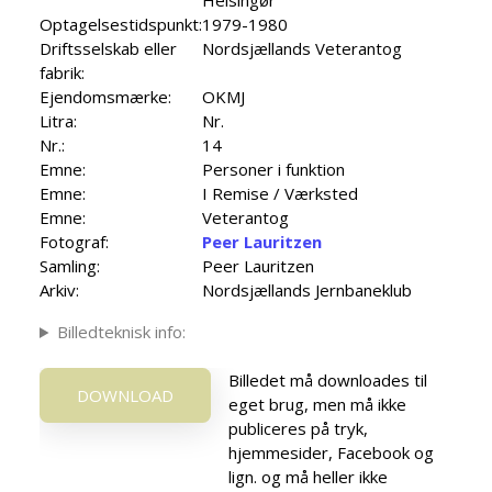
Optagelsestidspunkt:
1979-1980
Driftsselskab eller
Nordsjællands Veterantog
fabrik:
Ejendomsmærke:
OKMJ
Litra:
Nr.
Nr.:
14
Emne:
Personer i funktion
Emne:
I Remise / Værksted
Emne:
Veterantog
Fotograf:
Peer Lauritzen
Samling:
Peer Lauritzen
Arkiv:
Nordsjællands Jernbaneklub
Billedteknisk info:
Billedet må downloades til
DOWNLOAD
eget brug, men må ikke
publiceres på tryk,
hjemmesider, Facebook og
lign. og må heller ikke