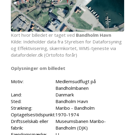
Kort hvor billedet er taget ved
Bandholm Havn
Kilde: Indeholder data fra Styrelsen for Dataforsyning
og Effektivisering, skærmkortet, WMS-tjeneste via
datafordeler.dk (Ortofoto forår)
Oplysninger om billedet
Motiv:
Medlemsudflugt på
Bandholmbanen
Land:
Danmark
Sted:
Bandholm Havn
Strækning:
Maribo - Bandholm
Optagelsestidspunkt:
1970-1974
Driftsselskab eller
Museumsbanen Maribo-
fabrik:
Bandholm (DJK)
Ejendomsmærke:
LJ