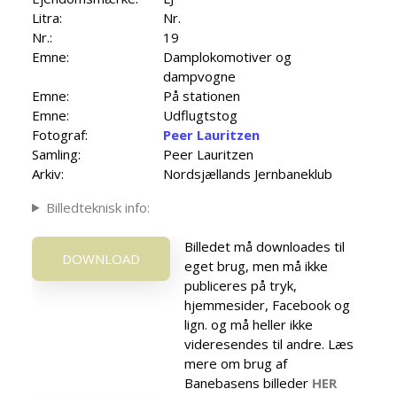
Litra:
Nr.
Nr.:
19
Emne:
Damplokomotiver og
dampvogne
Emne:
På stationen
Emne:
Udflugtstog
Fotograf:
Peer Lauritzen
Samling:
Peer Lauritzen
Arkiv:
Nordsjællands Jernbaneklub
Billedteknisk info:
Billedet må downloades til
DOWNLOAD
eget brug, men må ikke
publiceres på tryk,
hjemmesider, Facebook og
lign. og må heller ikke
videresendes til andre. Læs
mere om brug af
Banebasens billeder
HER