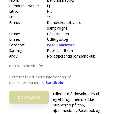
fabrik:
Bandholm (DJK)
Ejendomsmærke:
LJ
Litra:
Nr.
Nr.:
19
Emne:
Damplokomotiver og
dampvogne
Emne:
På stationen
Emne:
Udflugtstog
Fotograf:
Peer Lauritzen
Samling:
Peer Lauritzen
Arkiv:
Nordsjællands Jernbaneklub
Billedteknisk info:
Eksternt link til mere information på
danskejernbaner.dk:
Bandholm
Billedet må downloades til
DOWNLOAD
eget brug, men må ikke
publiceres på tryk,
hjemmesider, Facebook og