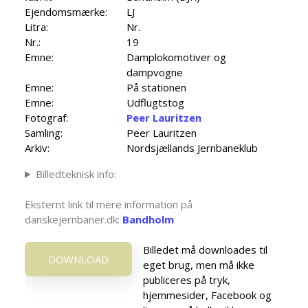
Ejendomsmærke:
LJ
Litra:
Nr.
Nr.:
19
Emne:
Damplokomotiver og
dampvogne
Emne:
På stationen
Emne:
Udflugtstog
Fotograf:
Peer Lauritzen
Samling:
Peer Lauritzen
Arkiv:
Nordsjællands Jernbaneklub
Billedteknisk info:
Eksternt link til mere information på
danskejernbaner.dk:
Bandholm
Billedet må downloades til
DOWNLOAD
eget brug, men må ikke
publiceres på tryk,
hjemmesider, Facebook og