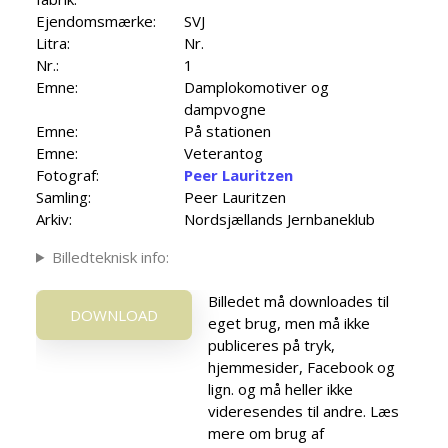
Ejendomsmærke:
SVJ
Litra:
Nr.
Nr.:
1
Emne:
Damplokomotiver og
dampvogne
Emne:
På stationen
Emne:
Veterantog
Fotograf:
Peer Lauritzen
Samling:
Peer Lauritzen
Arkiv:
Nordsjællands Jernbaneklub
Billedteknisk info:
Billedet må downloades til
DOWNLOAD
eget brug, men må ikke
publiceres på tryk,
hjemmesider, Facebook og
lign. og må heller ikke
videresendes til andre. Læs
mere om brug af