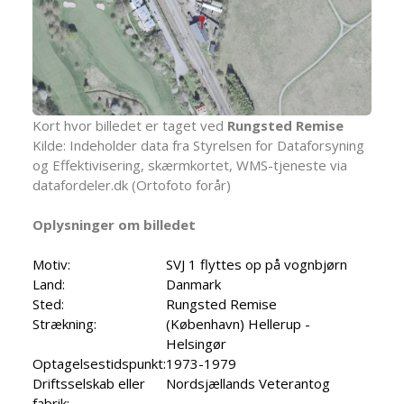
Kort hvor billedet er taget ved
Rungsted Remise
Kilde: Indeholder data fra Styrelsen for Dataforsyning
og Effektivisering, skærmkortet, WMS-tjeneste via
datafordeler.dk (Ortofoto forår)
Oplysninger om billedet
Motiv:
SVJ 1 flyttes op på vognbjørn
Land:
Danmark
Sted:
Rungsted Remise
Strækning:
(København) Hellerup -
Helsingør
Optagelsestidspunkt:
1973-1979
Driftsselskab eller
Nordsjællands Veterantog
fabrik: