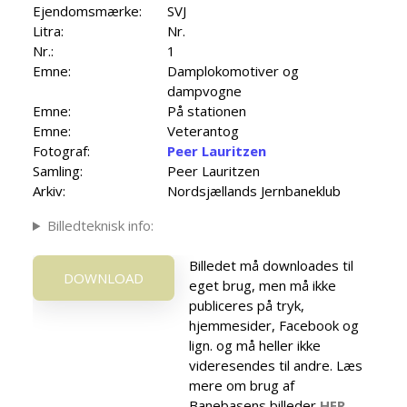
Ejendomsmærke:
SVJ
Litra:
Nr.
Nr.:
1
Emne:
Damplokomotiver og
dampvogne
Emne:
På stationen
Emne:
Veterantog
Fotograf:
Peer Lauritzen
Samling:
Peer Lauritzen
Arkiv:
Nordsjællands Jernbaneklub
Billedteknisk info:
Billedet må downloades til
DOWNLOAD
eget brug, men må ikke
publiceres på tryk,
hjemmesider, Facebook og
lign. og må heller ikke
videresendes til andre. Læs
mere om brug af
Banebasens billeder
HER