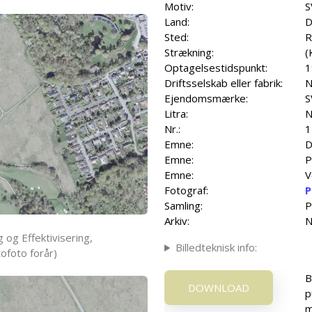
Motiv:
S
Land:
D
Sted:
R
Strækning:
(
Optagelsestidspunkt:
1
Driftsselskab eller fabrik:
N
Ejendomsmærke:
S
Litra:
N
Nr.:
1
Emne:
D
Emne:
P
Emne:
V
Fotograf:
P
Samling:
P
Arkiv:
N
 og Effektivisering,
Billedteknisk info:
ofoto forår)
B
DOWNLOAD
p
m