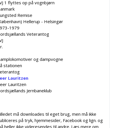
VJ 1 flyttes op på vognbjørn
anmark
ungsted Remise
København) Hellerup - Helsingør
973-1979
ordsjællands Veterantog
VJ
r.
amplokomotiver og dampvogne
å stationen
eterantog
eer Lauritzen
eer Lauritzen
ordsjællands Jernbaneklub
illedet må downloades til eget brug, men må ikke
ubliceres på tryk, hjemmesider, Facebook og lign. og
å heller ikke videresendes til andre. Læs mere om