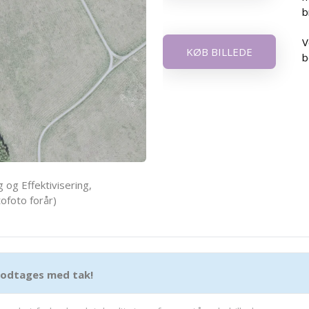
b
V
KØB BILLEDE
b
 og Effektivisering,
ofoto forår)
 modtages med tak!