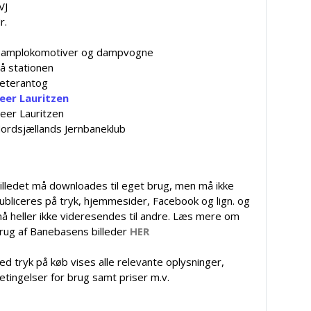
VJ
r.
amplokomotiver og dampvogne
å stationen
eterantog
eer Lauritzen
eer Lauritzen
ordsjællands Jernbaneklub
illedet må downloades til eget brug, men må ikke
ubliceres på tryk, hjemmesider, Facebook og lign. og
å heller ikke videresendes til andre. Læs mere om
rug af Banebasens billeder
HER
ed tryk på køb vises alle relevante oplysninger,
etingelser for brug samt priser m.v.