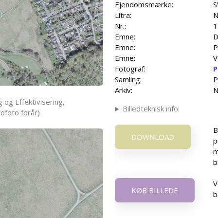
Ejendomsmærke:
S
Litra:
N
Nr.:
1
Emne:
D
Emne:
P
Emne:
V
Fotograf:
P
Samling:
P
Arkiv:
N
 og Effektivisering,
Billedteknisk info:
ofoto forår)
B
DOWNLOAD
p
m
b
V
KØB BILLEDE
b