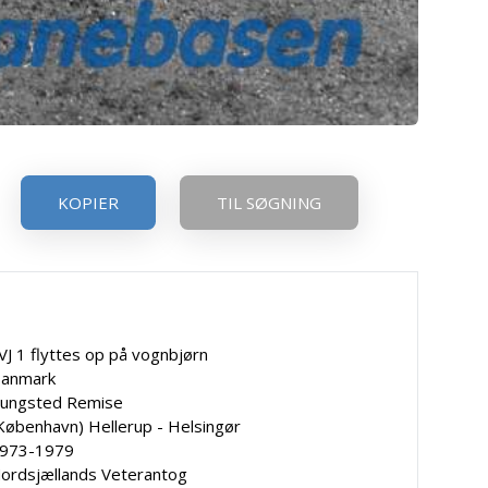
KOPIER
TIL SØGNING
VJ 1 flyttes op på vognbjørn
anmark
ungsted Remise
København) Hellerup - Helsingør
973-1979
ordsjællands Veterantog