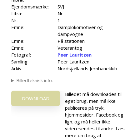
Ejendomsmærke:
SVJ
Litra:
Nr.
Nr.:
1
Emne:
Damplokomotiver og
dampvogne
Emne:
På stationen
Emne:
Veterantog
Fotograf:
Peer Lauritzen
Samling:
Peer Lauritzen
Arkiv:
Nordsjællands Jernbaneklub
Billedteknisk info:
Billedet må downloades til
DOWNLOAD
eget brug, men må ikke
publiceres på tryk,
hjemmesider, Facebook og
lign. og må heller ikke
videresendes til andre. Læs
mere om brug af