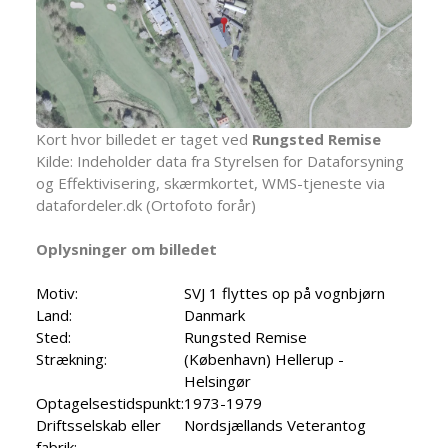
Kort hvor billedet er taget ved
Rungsted Remise
Kilde: Indeholder data fra Styrelsen for Dataforsyning
og Effektivisering, skærmkortet, WMS-tjeneste via
datafordeler.dk (Ortofoto forår)
Oplysninger om billedet
Motiv:
SVJ 1 flyttes op på vognbjørn
Land:
Danmark
Sted:
Rungsted Remise
Strækning:
(København) Hellerup -
Helsingør
Optagelsestidspunkt:
1973-1979
Driftsselskab eller
Nordsjællands Veterantog
fabrik: