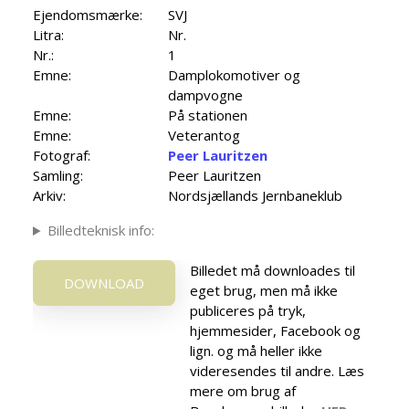
Ejendomsmærke:
SVJ
Litra:
Nr.
Nr.:
1
Emne:
Damplokomotiver og
dampvogne
Emne:
På stationen
Emne:
Veterantog
Fotograf:
Peer Lauritzen
Samling:
Peer Lauritzen
Arkiv:
Nordsjællands Jernbaneklub
Billedteknisk info:
Billedet må downloades til
DOWNLOAD
eget brug, men må ikke
publiceres på tryk,
hjemmesider, Facebook og
lign. og må heller ikke
videresendes til andre. Læs
mere om brug af