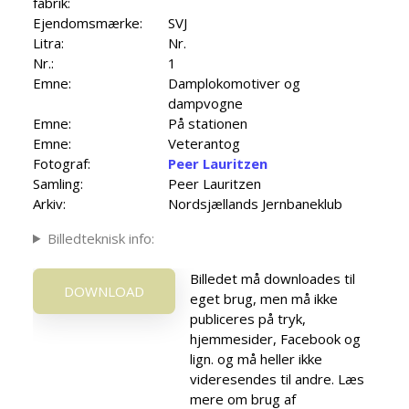
fabrik:
Ejendomsmærke:
SVJ
Litra:
Nr.
Nr.:
1
Emne:
Damplokomotiver og
dampvogne
Emne:
På stationen
Emne:
Veterantog
Fotograf:
Peer Lauritzen
Samling:
Peer Lauritzen
Arkiv:
Nordsjællands Jernbaneklub
Billedteknisk info:
Billedet må downloades til
DOWNLOAD
eget brug, men må ikke
publiceres på tryk,
hjemmesider, Facebook og
lign. og må heller ikke
videresendes til andre. Læs
mere om brug af