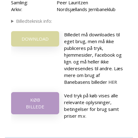
Samling:
Peer Lauritzen
Arkiv:
Nordsjællands Jernbaneklub
Billedteknisk info:
Billedet må downloades til
DOWNLOAD
eget brug, men må ikke
publiceres på tryk,
hjemmesider, Facebook og
lign. og må heller ikke
videresendes til andre. Læs
mere om brug af
Banebasens billeder
HER
Ved tryk på køb vises alle
KØB
relevante oplysninger,
BILLEDE
betingelser for brug samt
priser m.v.