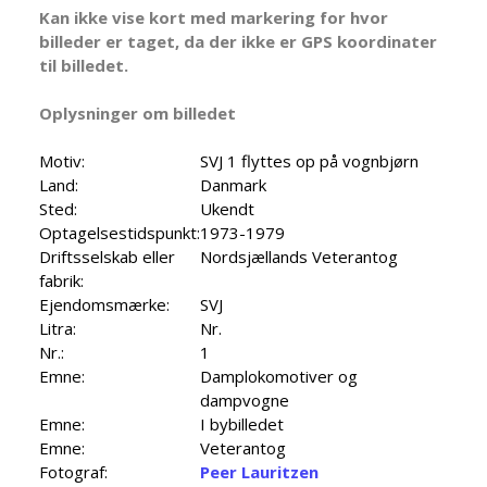
Kan ikke vise kort med markering for hvor
billeder er taget, da der ikke er GPS koordinater
til billedet.
Oplysninger om billedet
Motiv:
SVJ 1 flyttes op på vognbjørn
Land:
Danmark
Sted:
Ukendt
Optagelsestidspunkt:
1973-1979
Driftsselskab eller
Nordsjællands Veterantog
fabrik:
Ejendomsmærke:
SVJ
Litra:
Nr.
Nr.:
1
Emne:
Damplokomotiver og
dampvogne
Emne:
I bybilledet
Emne:
Veterantog
Fotograf:
Peer Lauritzen