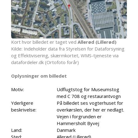
Kort hvor billedet er taget ved
Allerød (Lillerød)
Kilde: Indeholder data fra Styrelsen for Dataforsyning
og Effektivisering, skærmkortet, WMS-tjeneste via
datafordeler.dk (Ortofoto forår)
Oplysninger om billedet
Motiv:
Udflugtstog for Museumstog
med C 708 og restaurantvogn
Yderligere
På billedet ses vogterhuset for
beskrivelse:
overkørslen, der her er nedlagt.
Vejen i forgrunden er
Hammersholt Byvej
Land:
Danmark
Sted:
Allerød (Lillerød)