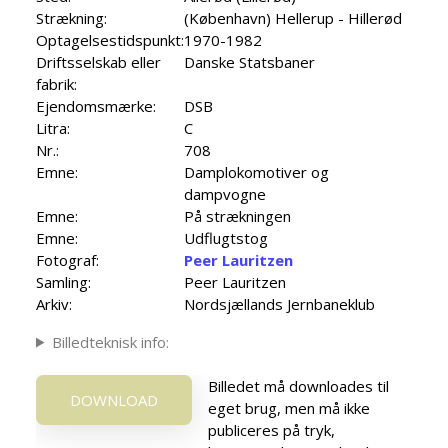
Strækning:
(København) Hellerup - Hillerød
Optagelsestidspunkt:
1970-1982
Driftsselskab eller
Danske Statsbaner
fabrik:
Ejendomsmærke:
DSB
Litra:
C
Nr.:
708
Emne:
Damplokomotiver og
dampvogne
Emne:
På strækningen
Emne:
Udflugtstog
Fotograf:
Peer Lauritzen
Samling:
Peer Lauritzen
Arkiv:
Nordsjællands Jernbaneklub
Billedteknisk info:
Billedet må downloades til
DOWNLOAD
eget brug, men må ikke
publiceres på tryk,