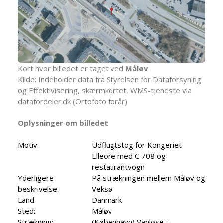
Kort hvor billedet er taget ved
Måløv
Kilde: Indeholder data fra Styrelsen for Dataforsyning
og Effektivisering, skærmkortet, WMS-tjeneste via
datafordeler.dk (Ortofoto forår)
Oplysninger om billedet
Motiv:
Udflugtstog for Kongeriet
Elleore med C 708 og
restaurantvogn
Yderligere
På strækningen mellem Måløv og
beskrivelse:
Veksø
Land:
Danmark
Sted:
Måløv
Strækning:
(København) Vanløse -