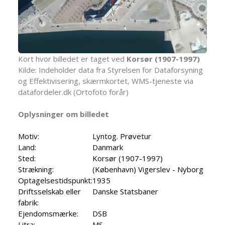
Kort hvor billedet er taget ved
Korsør (1907-1997)
Kilde: Indeholder data fra Styrelsen for Dataforsyning
og Effektivisering, skærmkortet, WMS-tjeneste via
datafordeler.dk (Ortofoto forår)
Oplysninger om billedet
Motiv:
Lyntog. Prøvetur
Land:
Danmark
Sted:
Korsør (1907-1997)
Strækning:
(København) Vigerslev - Nyborg
Optagelsestidspunkt:
1935
Driftsselskab eller
Danske Statsbaner
fabrik:
Ejendomsmærke:
DSB
Litra:
MS