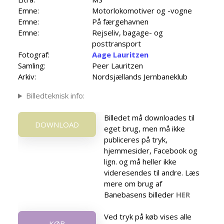
Emne:
Motorlokomotiver og -vogne
Emne:
På færgehavnen
Emne:
Rejseliv, bagage- og
posttransport
Fotograf:
Aage Lauritzen
Samling:
Peer Lauritzen
Arkiv:
Nordsjællands Jernbaneklub
Billedteknisk info:
Billedet må downloades til
DOWNLOAD
eget brug, men må ikke
publiceres på tryk,
hjemmesider, Facebook og
lign. og må heller ikke
videresendes til andre. Læs
mere om brug af
Banebasens billeder
HER
Ved tryk på køb vises alle
KØB