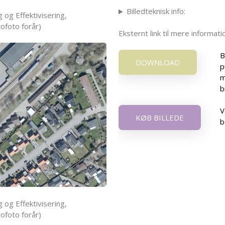
Billedteknisk info:
 og Effektivisering,
ofoto forår)
Eksternt link til mere informa
B
DOWNLOAD
p
m
b
V
KØB BILLEDE
b
 og Effektivisering,
ofoto forår)