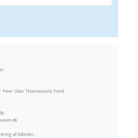
er.
er Peer Olav Thomassens Fond
lp.
basen.dk
ering af billeder,