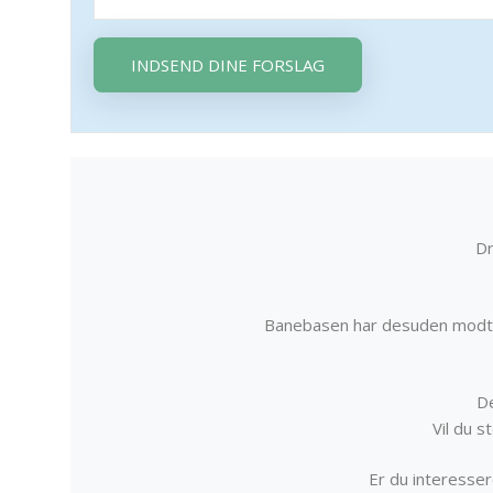
INDSEND DINE FORSLAG
Dr
Banebasen har desuden modta
De
Vil du 
Er du interessere