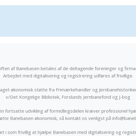
iften af Banebasen betales af de deltagende foreninger og firma
Arbejdet med digitalisering og registrering udføres af frivillige.
get økonomisk støtte fra Frimærkehandler og Jernbanehistorik
v/Det Kongelige Bibliotek, Forslunds Jernbanefond og J-bog
n fortsatte udvikling af formidlingsdelen kræver professionel hjæ
støtte Banebasen økonomisk, så kontakt os venligst på info@bane
t i som frivillig at hjælpe Banebasen med digitalisering og registr