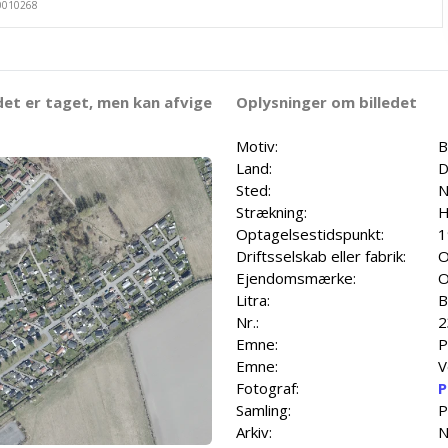
det er taget, men kan afvige
Oplysninger om billedet
Motiv:
B
Land:
D
Sted:
N
Strækning:
H
Optagelsestidspunkt:
1
Driftsselskab eller fabrik:
O
Ejendomsmærke:
O
Litra:
B
Nr.:
2
Emne:
P
Emne:
V
Fotograf:
P
Samling:
P
Arkiv:
N