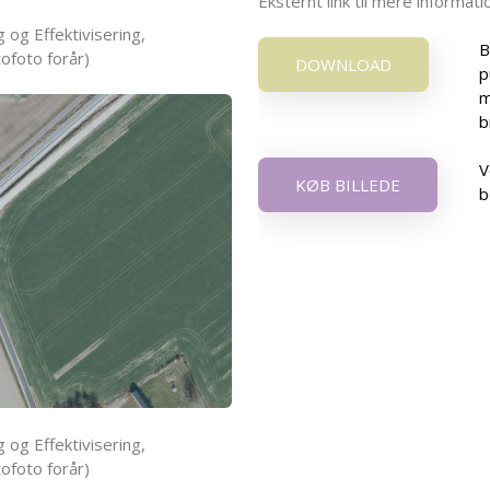
Eksternt link til mere informa
 og Effektivisering,
B
ofoto forår)
DOWNLOAD
p
m
b
V
KØB BILLEDE
b
 og Effektivisering,
ofoto forår)