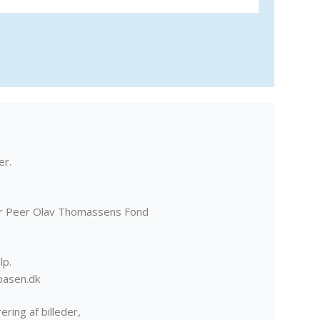
er.
er Peer Olav Thomassens Fond
lp.
basen.dk
ering af billeder,