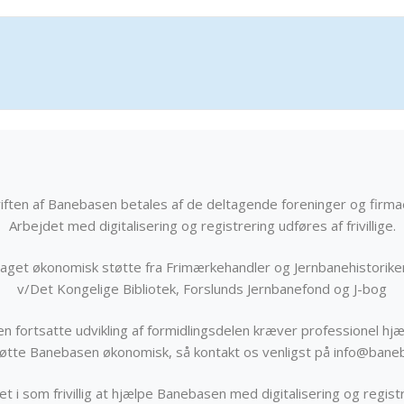
iften af Banebasen betales af de deltagende foreninger og firma
Arbejdet med digitalisering og registrering udføres af frivillige.
get økonomisk støtte fra Frimærkehandler og Jernbanehistorik
v/Det Kongelige Bibliotek, Forslunds Jernbanefond og J-bog
n fortsatte udvikling af formidlingsdelen kræver professionel hjæ
støtte Banebasen økonomisk, så kontakt os venligst på info@bane
t i som frivillig at hjælpe Banebasen med digitalisering og registr