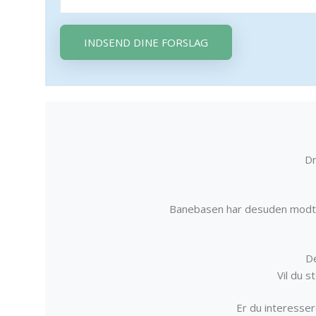
INDSEND DINE FORSLAG
Dr
Banebasen har desuden modta
De
Vil du 
Er du interessere