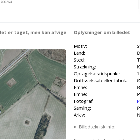
det er taget, men kan afvige
Oplysninger om billedet
Motiv:
S
Land:
D
Sted:
T
Strækning:
K
Optagelsestidspunkt:
1
Driftsselskab eller fabrik:
Ø
Emne:
B
Emne:
P
Fotograf:
P
Samling:
P
Arkiv:
N
Billedteknisk info: