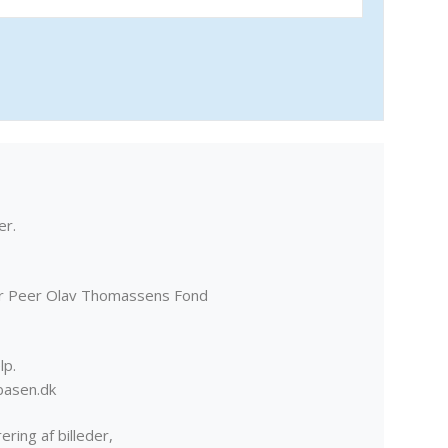
er.
er Peer Olav Thomassens Fond
lp.
basen.dk
ering af billeder,