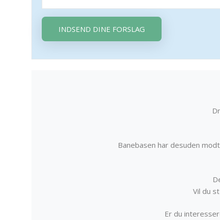
INDSEND DINE FORSLAG
Dr
Banebasen har desuden modta
De
Vil du 
Er du interessere