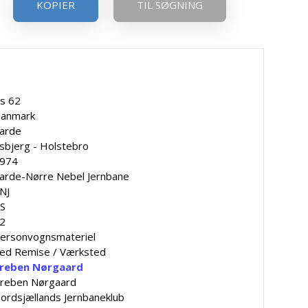
KOPIER
TIL SØGNING
s 62
anmark
arde
sbjerg - Holstebro
974
arde-Nørre Nebel Jernbane
NJ
S
2
ersonvognsmateriel
ed Remise / Værksted
reben Nørgaard
reben Nørgaard
ordsjællands Jernbaneklub