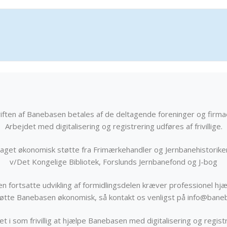
iften af Banebasen betales af de deltagende foreninger og firma
Arbejdet med digitalisering og registrering udføres af frivillige.
get økonomisk støtte fra Frimærkehandler og Jernbanehistorik
v/Det Kongelige Bibliotek, Forslunds Jernbanefond og J-bog
n fortsatte udvikling af formidlingsdelen kræver professionel hjæ
støtte Banebasen økonomisk, så kontakt os venligst på info@bane
t i som frivillig at hjælpe Banebasen med digitalisering og registr