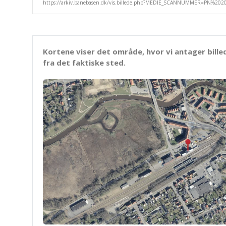
Kortene viser det område, hvor vi antager bille
fra det faktiske sted.