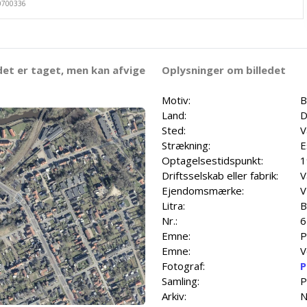
det er taget, men kan afvige
Oplysninger om billedet
Motiv:
B
Land:
D
Sted:
V
Strækning:
E
Optagelsestidspunkt:
1
Driftsselskab eller fabrik:
V
Ejendomsmærke:
V
Litra:
B
Nr.:
6
Emne:
P
Emne:
V
Fotograf:
P
Samling:
P
Arkiv:
N