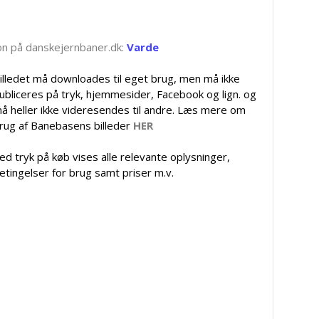
tion på danskejernbaner.dk:
Varde
illedet må downloades til eget brug, men må ikke
ubliceres på tryk, hjemmesider, Facebook og lign. og
å heller ikke videresendes til andre. Læs mere om
rug af Banebasens billeder
HER
ed tryk på køb vises alle relevante oplysninger,
etingelser for brug samt priser m.v.