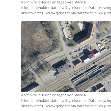
Kort hvor billedet er taget ved
Varde
Kilde: Indeholder data fra Styrelsen for Dataforsyning
skærmkortet, WMS-tjeneste via datafordeler.dk (Ort
Kort hvor billedet er taget ved
Varde
Kilde: Indeholder data fra Styrelsen for Dataforsyning
skærmkortet, WMS-tjeneste via datafordeler.dk (Ort