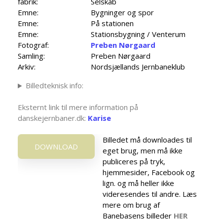
fabrik:
Selskab
Emne:
Bygninger og spor
Emne:
På stationen
Emne:
Stationsbygning / Venterum
Fotograf:
Preben Nørgaard
Samling:
Preben Nørgaard
Arkiv:
Nordsjællands Jernbaneklub
Billedteknisk info:
Eksternt link til mere information på
danskejernbaner.dk:
Karise
Billedet må downloades til
DOWNLOAD
eget brug, men må ikke
publiceres på tryk,
hjemmesider, Facebook og
lign. og må heller ikke
videresendes til andre. Læs
mere om brug af
Banebasens billeder
HER