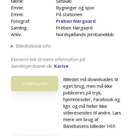
fabrik:
Selskab
Emne:
Bygninger og spor
Emne:
På stationen
Fotograf:
Preben Nørgaard
Samling:
Preben Nørgaard
Arkiv:
Nordsjællands Jernbaneklub
Billedteknisk info:
Eksternt link til mere information på
danskejernbaner.dk:
Karise
Billedet må downloades til
DOWNLOAD
eget brug, men må ikke
publiceres på tryk,
hjemmesider, Facebook og
lign. og må heller ikke
videresendes til andre. Læs
mere om brug af
Banebasens billeder
HER