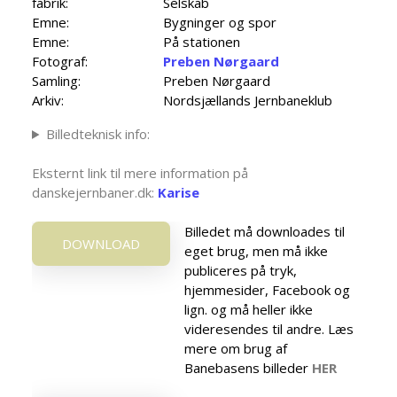
fabrik:
Selskab
Emne:
Bygninger og spor
Emne:
På stationen
Fotograf:
Preben Nørgaard
Samling:
Preben Nørgaard
Arkiv:
Nordsjællands Jernbaneklub
Billedteknisk info:
Eksternt link til mere information på
danskejernbaner.dk:
Karise
Billedet må downloades til
DOWNLOAD
eget brug, men må ikke
publiceres på tryk,
hjemmesider, Facebook og
lign. og må heller ikke
videresendes til andre. Læs
mere om brug af
Banebasens billeder
HER