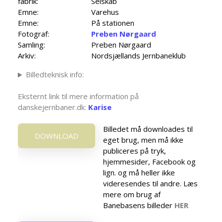
fabrik:
Selskab
Emne:
Varehus
Emne:
På stationen
Fotograf:
Preben Nørgaard
Samling:
Preben Nørgaard
Arkiv:
Nordsjællands Jernbaneklub
Billedteknisk info:
Eksternt link til mere information på
danskejernbaner.dk:
Karise
Billedet må downloades til
DOWNLOAD
eget brug, men må ikke
publiceres på tryk,
hjemmesider, Facebook og
lign. og må heller ikke
videresendes til andre. Læs
mere om brug af
Banebasens billeder
HER