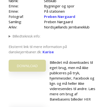
fabrik:
Selskab
Emne:
Bygninger og spor
Emne:
På stationen
Fotograf:
Preben Nørgaard
Samling:
Preben Nørgaard
Arkiv:
Nordsjællands Jernbaneklub
Billedteknisk info:
Eksternt link til mere information på
danskejernbaner.dk:
Karise
Billedet må downloades til
DOWNLOAD
eget brug, men må ikke
publiceres på tryk,
hjemmesider, Facebook og
lign. og må heller ikke
videresendes til andre. Læs
mere om brug af
Banebasens billeder
HER