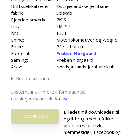
Driftsselskab eller
Østsjællandske Jernbane-
fabrik:
Selskab
Ejendomsmærke:
ØSJS
Litra:
SM, SP
Nr.:
13, 1
Emne:
Motorlokomotiver og -vogne
Emne:
På stationen
Fotograf:
Preben Nørgaard
Samling:
Preben Nørgaard
Arkiv:
Nordsjællands Jernbaneklub
Billedteknisk info:
Eksternt link til mere information på
danskejernbaner.dk:
Karise
Billedet må downloades til
DOWNLOAD
eget brug, men må ikke
publiceres på tryk,
hjemmesider, Facebook og