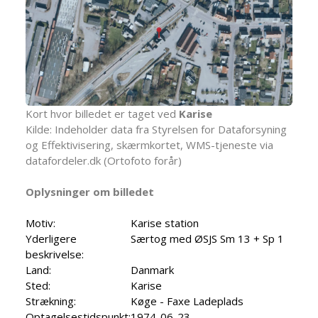
Kort hvor billedet er taget ved
Karise
Kilde: Indeholder data fra Styrelsen for Dataforsyning
og Effektivisering, skærmkortet, WMS-tjeneste via
datafordeler.dk (Ortofoto forår)
Oplysninger om billedet
Motiv:
Karise station
Yderligere
Særtog med ØSJS Sm 13 + Sp 1
beskrivelse:
Land:
Danmark
Sted:
Karise
Strækning:
Køge - Faxe Ladeplads
Optagelsestidspunkt:
1974-06-23