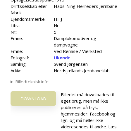
Driftsselskab eller
Hads-Ning Herreders Jernbane
fabrik:
Ejendomsmærke:
HHJ
Litra:
Nr.
Nr.:
5
Emne:
Damplokomotiver og
dampvogne
Emne:
Ved Remise / Værksted
Fotograf:
Ukendt
Samling:
Svend Jørgensen
Arkiv:
Nordsjællands Jernbaneklub
Billedteknisk info:
Billedet må downloades til
DOWNLOAD
eget brug, men må ikke
publiceres på tryk,
hjemmesider, Facebook og
lign. og må heller ikke
videresendes til andre. Læs