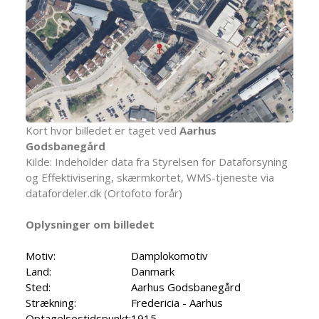
Kort hvor billedet er taget ved
Aarhus
Godsbanegård
Kilde: Indeholder data fra Styrelsen for Dataforsyning
og Effektivisering, skærmkortet, WMS-tjeneste via
datafordeler.dk (Ortofoto forår)
Oplysninger om billedet
Motiv:
Damplokomotiv
Land:
Danmark
Sted:
Aarhus Godsbanegård
Strækning:
Fredericia - Aarhus
Optagelsestidspunkt:
1915