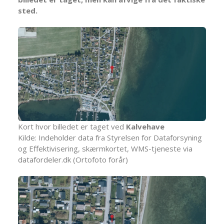
sted.
Kort hvor billedet er taget ved
Kalvehave
Kilde: Indeholder data fra Styrelsen for Dataforsyning
og Effektivisering, skærmkortet, WMS-tjeneste via
datafordeler.dk (Ortofoto forår)