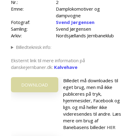
Nr.:
2
Emne:
Damplokomotiver og
dampvogne
Fotograf:
Svend Jørgensen
Samling:
Svend Jørgensen
Arkiv:
Nordsjællands Jernbaneklub
Billedteknisk info:
Eksternt link til mere information på
danskejernbaner.dk:
Kalvehave
Billedet må downloades til
DOWNLOAD
eget brug, men må ikke
publiceres på tryk,
hjemmesider, Facebook og
lign. og må heller ikke
videresendes til andre. Læs
mere om brug af
Banebasens billeder
HER