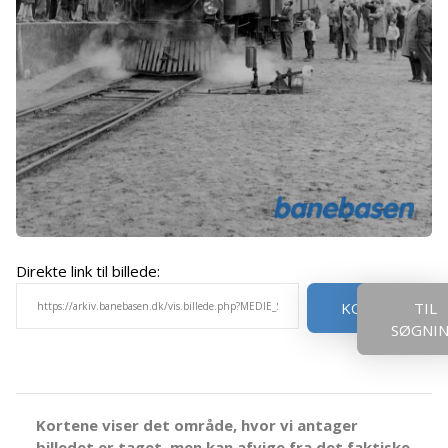
Direkte link til billede:
KOPIER
TIL
SØGNI
Kortene viser det område, hvor vi antager
billedet er taget, men kan afvige fra det faktiske