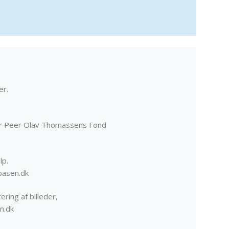
er.
er Peer Olav Thomassens Fond
lp.
basen.dk
ering af billeder,
n.dk