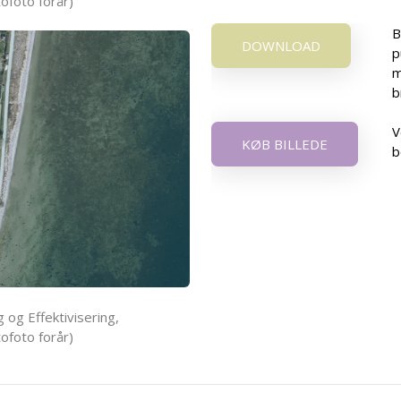
ofoto forår)
B
DOWNLOAD
p
m
b
V
KØB BILLEDE
b
 og Effektivisering,
ofoto forår)