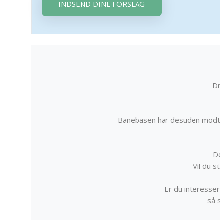
INDSEND DINE FORSLAG
Dr
Banebasen har desuden modta
De
Vil du 
Er du interessere
så 