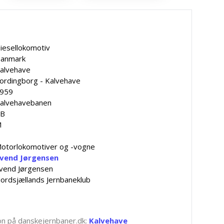
iesellokomotiv
anmark
alvehave
ordingborg - Kalvehave
959
alvehavebanen
B
M
otorlokomotiver og -vogne
vend Jørgensen
vend Jørgensen
ordsjællands Jernbaneklub
tion på danskejernbaner.dk:
Kalvehave