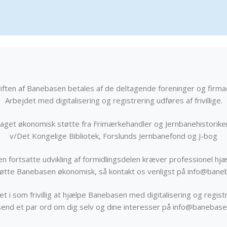
iften af Banebasen betales af de deltagende foreninger og firma
Arbejdet med digitalisering og registrering udføres af frivillige.
get økonomisk støtte fra Frimærkehandler og Jernbanehistorik
v/Det Kongelige Bibliotek, Forslunds Jernbanefond og J-bog
n fortsatte udvikling af formidlingsdelen kræver professionel hjæ
støtte Banebasen økonomisk, så kontakt os venligst på info@bane
t i som frivillig at hjælpe Banebasen med digitalisering og registr
send et par ord om dig selv og dine interesser på info@banebase