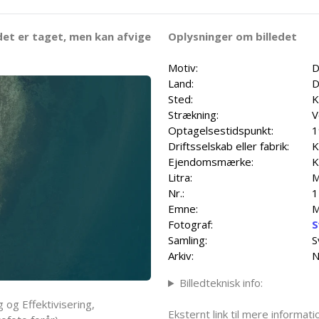
det er taget, men kan afvige
Oplysninger om billedet
Motiv:
D
Land:
D
Sted:
K
Strækning:
V
Optagelsestidspunkt:
1
Driftsselskab eller fabrik:
K
Ejendomsmærke:
K
Litra:
Nr.:
1
Emne:
M
Fotograf:
S
Samling:
S
Arkiv:
N
Billedteknisk info:
 og Effektivisering,
Eksternt link til mere informa