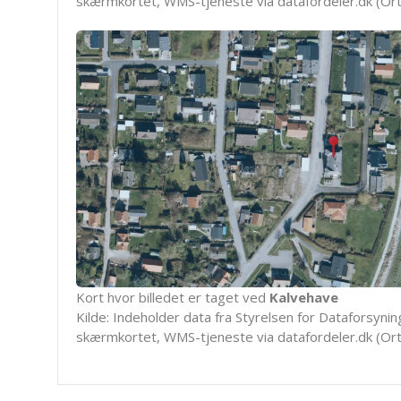
skærmkortet, WMS-tjeneste via datafordeler.dk (Ort
Kort hvor billedet er taget ved
Kalvehave
Kilde: Indeholder data fra Styrelsen for Dataforsyning
skærmkortet, WMS-tjeneste via datafordeler.dk (Ort