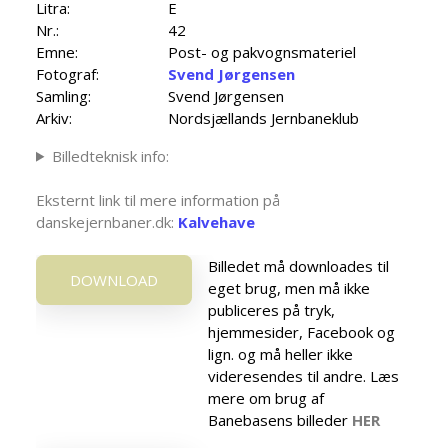
Litra:
E
Nr.:
42
Emne:
Post- og pakvognsmateriel
Fotograf:
Svend Jørgensen
Samling:
Svend Jørgensen
Arkiv:
Nordsjællands Jernbaneklub
Billedteknisk info:
Eksternt link til mere information på
danskejernbaner.dk:
Kalvehave
Billedet må downloades til
DOWNLOAD
eget brug, men må ikke
publiceres på tryk,
hjemmesider, Facebook og
lign. og må heller ikke
videresendes til andre. Læs
mere om brug af
Banebasens billeder
HER