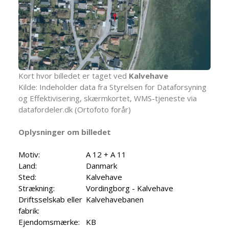
Kort hvor billedet er taget ved
Kalvehave
Kilde: Indeholder data fra Styrelsen for Dataforsyning
og Effektivisering, skærmkortet, WMS-tjeneste via
datafordeler.dk (Ortofoto forår)
Oplysninger om billedet
Motiv:
A 12 + A 11
Land:
Danmark
Sted:
Kalvehave
Strækning:
Vordingborg - Kalvehave
Driftsselskab eller
Kalvehavebanen
fabrik:
Ejendomsmærke:
KB