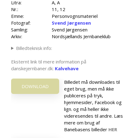
Litra:
A, A
Nr.:
11, 12
Emne:
Personvognsmateriel
Fotograf:
Svend Jørgensen
Samling:
Svend Jørgensen
Arkiv:
Nordsjællands Jernbaneklub
Billedteknisk info:
Eksternt link til mere information på
danskejernbaner.dk:
Kalvehave
Billedet må downloades til
DOWNLOAD
eget brug, men må ikke
publiceres på tryk,
hjemmesider, Facebook og
lign. og må heller ikke
videresendes til andre. Læs
mere om brug af
Banebasens billeder
HER