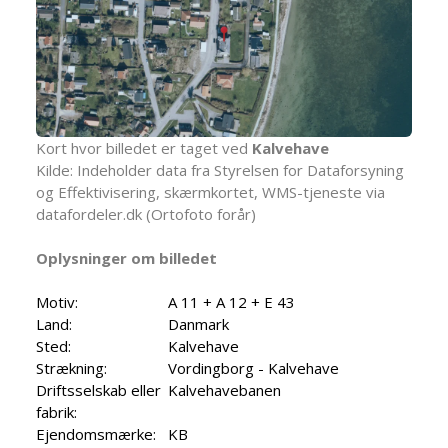
Kort hvor billedet er taget ved
Kalvehave
Kilde: Indeholder data fra Styrelsen for Dataforsyning
og Effektivisering, skærmkortet, WMS-tjeneste via
datafordeler.dk (Ortofoto forår)
Oplysninger om billedet
Motiv:
A 11 + A 12 + E 43
Land:
Danmark
Sted:
Kalvehave
Strækning:
Vordingborg - Kalvehave
Driftsselskab eller
Kalvehavebanen
fabrik:
Ejendomsmærke:
KB