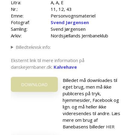
Litra:
A, A, E
Nr.:
11, 12, 43
Emne:
Personvognsmateriel
Fotograf:
Svend Jørgensen
Samling:
Svend Jørgensen
Arkiv:
Nordsjællands Jernbaneklub
Billedteknisk info:
Eksternt link til mere information på
danskejernbaner.dk:
Kalvehave
Billedet må downloades til
DOWNLOAD
eget brug, men må ikke
publiceres på tryk,
hjemmesider, Facebook og
lign. og må heller ikke
videresendes til andre. Læs
mere om brug af
Banebasens billeder
HER