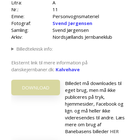
Litra:
A
Nr.:
11
Emne:
Personvognsmateriel
Fotograf:
Svend Jørgensen
Samling:
Svend Jørgensen
Arkiv:
Nordsjællands Jernbaneklub
Billedteknisk info:
Eksternt link til mere information på
danskejernbaner.dk:
Kalvehave
Billedet må downloades til
DOWNLOAD
eget brug, men må ikke
publiceres på tryk,
hjemmesider, Facebook og
lign. og må heller ikke
videresendes til andre. Læs
mere om brug af
Banebasens billeder
HER