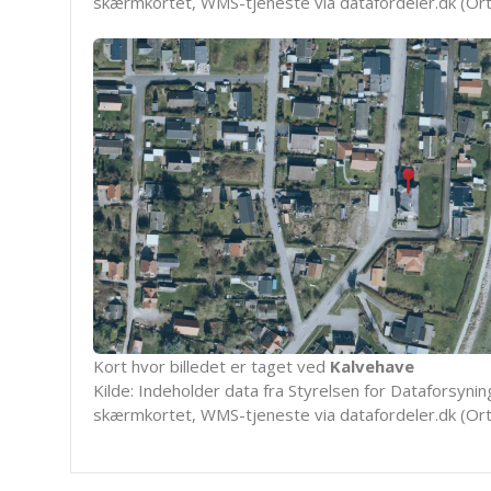
skærmkortet, WMS-tjeneste via datafordeler.dk (Ort
Kort hvor billedet er taget ved
Kalvehave
Kilde: Indeholder data fra Styrelsen for Dataforsyning
skærmkortet, WMS-tjeneste via datafordeler.dk (Ort