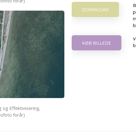
ofoto forår)
B
DOWNLOAD
p
m
b
V
KØB BILLEDE
b
 og Effektivisering,
ofoto forår)