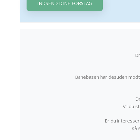
INDSEND DINE FORSLAG
Dr
Banebasen har desuden modta
De
Vil du 
Er du interessere
så 