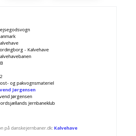
ejsegodsvogn
anmark
alvehave
ordingborg - Kalvehave
alvehavebanen
B
2
ost- og pakvognsmateriel
vend Jørgensen
vend Jørgensen
ordsjællands Jernbaneklub
tion på danskejernbaner.dk:
Kalvehave