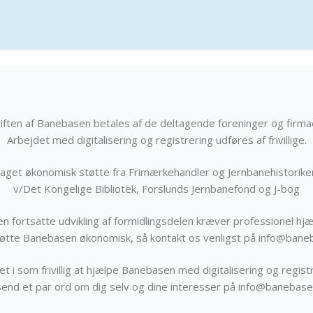
iften af Banebasen betales af de deltagende foreninger og firma
Arbejdet med digitalisering og registrering udføres af frivillige.
get økonomisk støtte fra Frimærkehandler og Jernbanehistorik
v/Det Kongelige Bibliotek, Forslunds Jernbanefond og J-bog
n fortsatte udvikling af formidlingsdelen kræver professionel hjæ
støtte Banebasen økonomisk, så kontakt os venligst på info@bane
t i som frivillig at hjælpe Banebasen med digitalisering og registr
send et par ord om dig selv og dine interesser på info@banebase