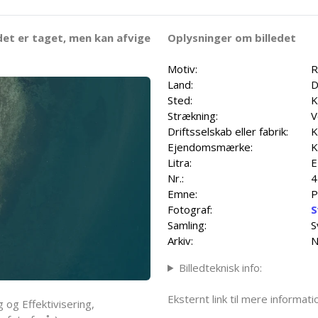
det er taget, men kan afvige
Oplysninger om billedet
Motiv:
R
Land:
D
Sted:
K
Strækning:
V
Driftsselskab eller fabrik:
K
Ejendomsmærke:
K
Litra:
E
Nr.:
4
Emne:
P
Fotograf:
S
Samling:
S
Arkiv:
N
Billedteknisk info:
Eksternt link til mere informa
 og Effektivisering,