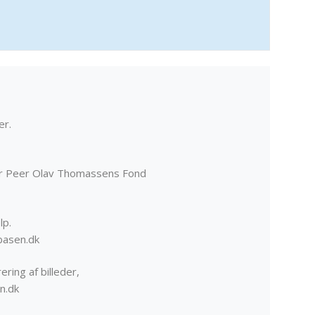
er.
er Peer Olav Thomassens Fond
lp.
basen.dk
ering af billeder,
n.dk