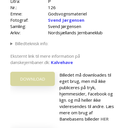
Litra:
P
Nr.:
126
Emne:
Godsvognsmateriel
Fotograf:
Svend Jørgensen
Samling:
Svend Jørgensen
Arkiv:
Nordsjællands Jernbaneklub
Billedteknisk info:
Eksternt link til mere information på
danskejernbaner.dk:
Kalvehave
Billedet må downloades til
DOWNLOAD
eget brug, men må ikke
publiceres på tryk,
hjemmesider, Facebook og
lign. og må heller ikke
videresendes til andre. Læs
mere om brug af
Banebasens billeder
HER