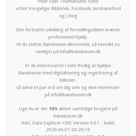
Peer Olav Thomassens Fond
v/Det Kongelige Bibliotek, Forslunds Jernbanefond
og J-bog
Den fortsatte udvikling af formidlingsdelen kræver
professionel hjælp.
Vil du støtte Banebasen økonomisk, så kontakt os
venligst på info@banebasen.dk
Er du interesseret i som frivillig at hjælpe
Banebasen med digitalisering og registrering af
billeder,
så send et par ord om dig selv og dine interesser
på info@banebasen.dk
Lige nu er der
585
aktive samtidige brugere på
banebasen.dk
RAIL Data Explorer CMS Version 4.0.1 - build:
2026.06.07-06:20:19