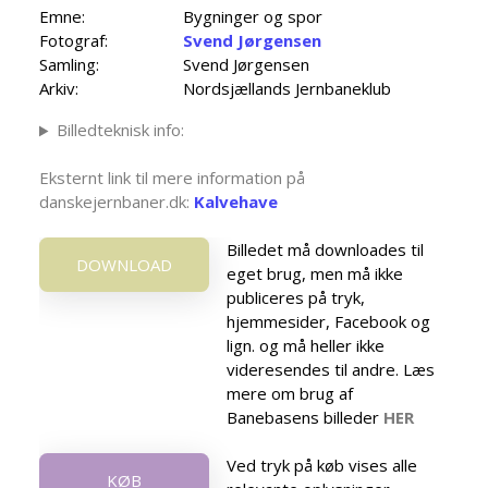
Emne:
Bygninger og spor
Fotograf:
Svend Jørgensen
Samling:
Svend Jørgensen
Arkiv:
Nordsjællands Jernbaneklub
Billedteknisk info:
Eksternt link til mere information på
danskejernbaner.dk:
Kalvehave
Billedet må downloades til
DOWNLOAD
eget brug, men må ikke
publiceres på tryk,
hjemmesider, Facebook og
lign. og må heller ikke
videresendes til andre. Læs
mere om brug af
Banebasens billeder
HER
Ved tryk på køb vises alle
KØB