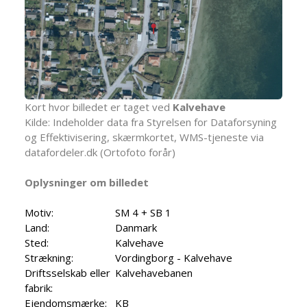
Kort hvor billedet er taget ved
Kalvehave
Kilde: Indeholder data fra Styrelsen for Dataforsyning
og Effektivisering, skærmkortet, WMS-tjeneste via
datafordeler.dk (Ortofoto forår)
Oplysninger om billedet
Motiv:
SM 4 + SB 1
Land:
Danmark
Sted:
Kalvehave
Strækning:
Vordingborg - Kalvehave
Driftsselskab eller
Kalvehavebanen
fabrik:
Ejendomsmærke:
KB