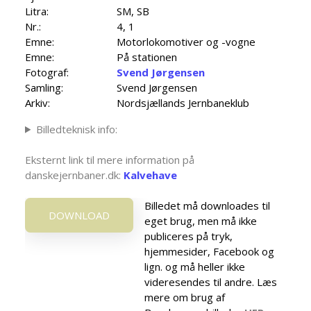
Litra:
SM, SB
Nr.:
4, 1
Emne:
Motorlokomotiver og -vogne
Emne:
På stationen
Fotograf:
Svend Jørgensen
Samling:
Svend Jørgensen
Arkiv:
Nordsjællands Jernbaneklub
Billedteknisk info:
Eksternt link til mere information på
danskejernbaner.dk:
Kalvehave
Billedet må downloades til
DOWNLOAD
eget brug, men må ikke
publiceres på tryk,
hjemmesider, Facebook og
lign. og må heller ikke
videresendes til andre. Læs
mere om brug af