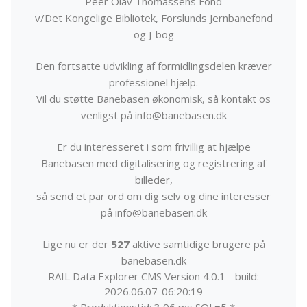
Peer Olav Thomassens Fond
v/Det Kongelige Bibliotek, Forslunds Jernbanefond
og J-bog
Den fortsatte udvikling af formidlingsdelen kræver
professionel hjælp.
Vil du støtte Banebasen økonomisk, så kontakt os
venligst på info@banebasen.dk
Er du interesseret i som frivillig at hjælpe
Banebasen med digitalisering og registrering af
billeder,
så send et par ord om dig selv og dine interesser
på info@banebasen.dk
Lige nu er der
527
aktive samtidige brugere på
banebasen.dk
RAIL Data Explorer CMS Version 4.0.1 - build:
2026.06.07-06:20:19