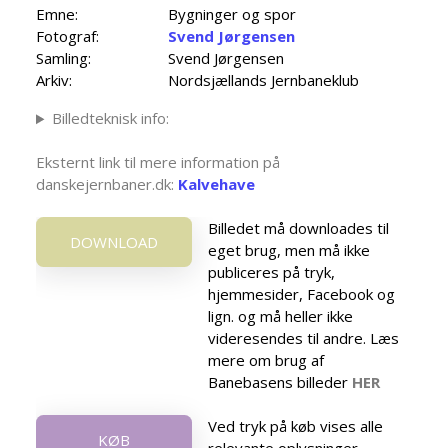
Emne:
Bygninger og spor
Fotograf:
Svend Jørgensen
Samling:
Svend Jørgensen
Arkiv:
Nordsjællands Jernbaneklub
Billedteknisk info:
Eksternt link til mere information på
danskejernbaner.dk:
Kalvehave
Billedet må downloades til
DOWNLOAD
eget brug, men må ikke
publiceres på tryk,
hjemmesider, Facebook og
lign. og må heller ikke
videresendes til andre. Læs
mere om brug af
Banebasens billeder
HER
Ved tryk på køb vises alle
KØB