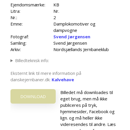
Ejendomsmærke:
KB
Litra:
Nr.
Nr.:
2
Emne:
Damplokomotiver og
dampvogne
Fotograf:
Svend Jørgensen
Samling:
Svend Jørgensen
Arkiv:
Nordsjællands Jernbaneklub
Billedteknisk info:
Eksternt link til mere information på
danskejernbaner.dk:
Kalvehave
Billedet må downloades til
DOWNLOAD
eget brug, men må ikke
publiceres på tryk,
hjemmesider, Facebook og
lign. og må heller ikke
videresendes til andre. Læs