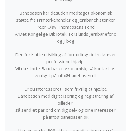
Banebasen har desuden modtaget økonomisk
støtte fra Frimærkehandler og Jernbanehistoriker
Peer Olav Thomassens Fond
v/Det Kongelige Bibliotek, Forslunds Jernbanefond
og J-bog
Den fortsatte udvikling af formidlingsdelen kræver
professionel hjælp.
Vil du støtte Banebasen økonomisk, så kontakt os
venligst på info@banebasen.dk
Er du interesseret i som frivillig at hjælpe
Banebasen med digitalisering og registrering af
billeder,
så send et par ord om dig selv og dine interesser
på info@banebasen.dk
Lige nu er der
503
aktive samtidige brugere på