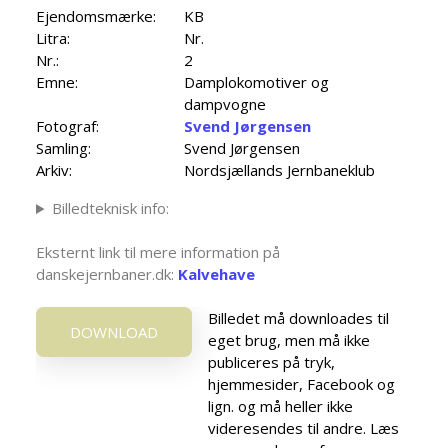
Ejendomsmærke:
KB
Litra:
Nr.
Nr.:
2
Emne:
Damplokomotiver og
dampvogne
Fotograf:
Svend Jørgensen
Samling:
Svend Jørgensen
Arkiv:
Nordsjællands Jernbaneklub
Billedteknisk info:
Eksternt link til mere information på
danskejernbaner.dk:
Kalvehave
Billedet må downloades til
DOWNLOAD
eget brug, men må ikke
publiceres på tryk,
hjemmesider, Facebook og
lign. og må heller ikke
videresendes til andre. Læs