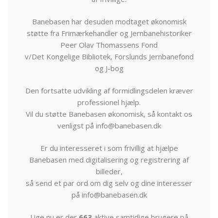
Banebasen har desuden modtaget økonomisk
støtte fra Frimærkehandler og Jernbanehistoriker
Peer Olav Thomassens Fond
v/Det Kongelige Bibliotek, Forslunds Jernbanefond
og J-bog
Den fortsatte udvikling af formidlingsdelen kræver
professionel hjælp.
Vil du støtte Banebasen økonomisk, så kontakt os
venligst på info@banebasen.dk
Er du interesseret i som frivillig at hjælpe
Banebasen med digitalisering og registrering af
billeder,
så send et par ord om dig selv og dine interesser
på info@banebasen.dk
Lige nu er der
663
aktive samtidige brugere på