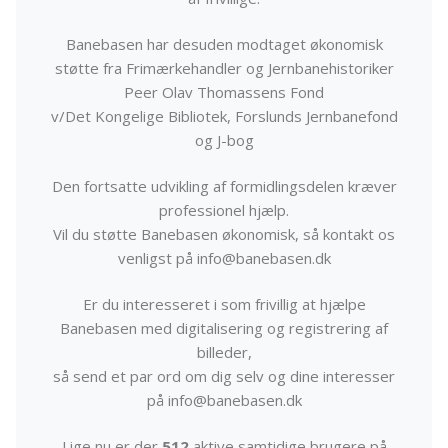
Banebasen har desuden modtaget økonomisk
støtte fra Frimærkehandler og Jernbanehistoriker
Peer Olav Thomassens Fond
v/Det Kongelige Bibliotek, Forslunds Jernbanefond
og J-bog
Den fortsatte udvikling af formidlingsdelen kræver
professionel hjælp.
Vil du støtte Banebasen økonomisk, så kontakt os
venligst på info@banebasen.dk
Er du interesseret i som frivillig at hjælpe
Banebasen med digitalisering og registrering af
billeder,
så send et par ord om dig selv og dine interesser
på info@banebasen.dk
Lige nu er der
512
aktive samtidige brugere på