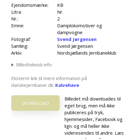
Ejendomsmærke:
KB
Litra:
Nr.
Nr.:
2
Emne:
Damplokomotiver og
dampvogne
Fotograf:
Svend Jørgensen
Samling:
Svend Jørgensen
Arkiv:
Nordsjællands Jernbaneklub
Billedteknisk info:
Eksternt link til mere information på
danskejernbaner.dk:
Kalvehave
Billedet må downloades til
DOWNLOAD
eget brug, men må ikke
publiceres på tryk,
hjemmesider, Facebook og
lign. og må heller ikke
videresendes til andre. Læs