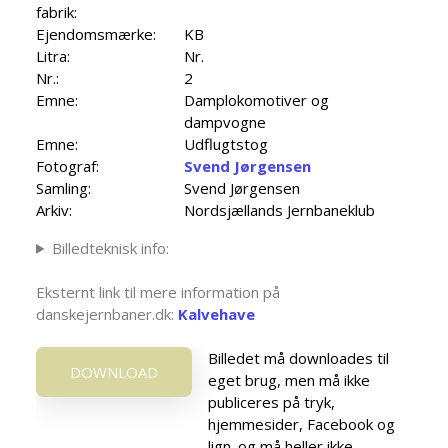
fabrik:
Ejendomsmærke:
KB
Litra:
Nr.
Nr.:
2
Emne:
Damplokomotiver og
dampvogne
Emne:
Udflugtstog
Fotograf:
Svend Jørgensen
Samling:
Svend Jørgensen
Arkiv:
Nordsjællands Jernbaneklub
Billedteknisk info:
Eksternt link til mere information på
danskejernbaner.dk:
Kalvehave
Billedet må downloades til
DOWNLOAD
eget brug, men må ikke
publiceres på tryk,
hjemmesider, Facebook og
lign. og må heller ikke