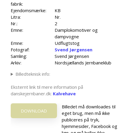
fabrik:
Ejendomsmærke:
KB
Litra:
Nr.
Nr.:
2
Emne:
Damplokomotiver og
dampvogne
Emne:
Udflugtstog
Fotograf:
Svend Jørgensen
Samling:
Svend Jørgensen
Arkiv:
Nordsjællands Jernbaneklub
Billedteknisk info:
Eksternt link til mere information på
danskejernbaner.dk:
Kalvehave
Billedet må downloades til
DOWNLOAD
eget brug, men må ikke
publiceres på tryk,
hjemmesider, Facebook og
lign. og må heller ikke