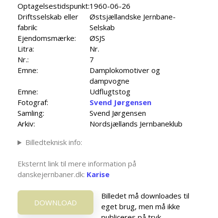
Optagelsestidspunkt:
1960-06-26
Driftsselskab eller
Østsjællandske Jernbane-
fabrik:
Selskab
Ejendomsmærke:
ØSJS
Litra:
Nr.
Nr.:
7
Emne:
Damplokomotiver og
dampvogne
Emne:
Udflugtstog
Fotograf:
Svend Jørgensen
Samling:
Svend Jørgensen
Arkiv:
Nordsjællands Jernbaneklub
Billedteknisk info:
Eksternt link til mere information på
danskejernbaner.dk:
Karise
Billedet må downloades til
DOWNLOAD
eget brug, men må ikke
publiceres på tryk,