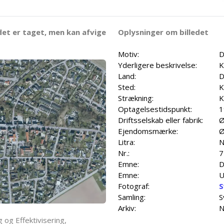
det er taget, men kan afvige
Oplysninger om billedet
Motiv:
D
Yderligere beskrivelse:
K
Land:
D
Sted:
K
Strækning:
K
Optagelsestidspunkt:
1
Driftsselskab eller fabrik:
Ø
Ejendomsmærke:
Ø
Litra:
N
Nr.:
7
Emne:
D
Emne:
U
Fotograf:
S
Samling:
S
Arkiv:
N
 og Effektivisering,