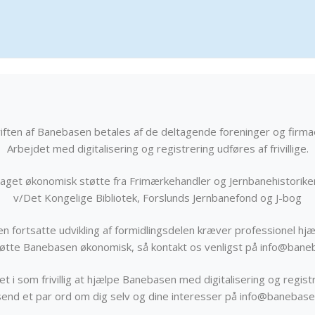
iften af Banebasen betales af de deltagende foreninger og firma
Arbejdet med digitalisering og registrering udføres af frivillige.
get økonomisk støtte fra Frimærkehandler og Jernbanehistorik
v/Det Kongelige Bibliotek, Forslunds Jernbanefond og J-bog
n fortsatte udvikling af formidlingsdelen kræver professionel hjæ
støtte Banebasen økonomisk, så kontakt os venligst på info@bane
t i som frivillig at hjælpe Banebasen med digitalisering og registr
send et par ord om dig selv og dine interesser på info@banebase