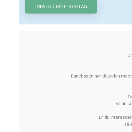
INDSEND DINE FORSLAG
Dr
Banebasen har desuden modta
De
Vil du 
Er du interessere
så 