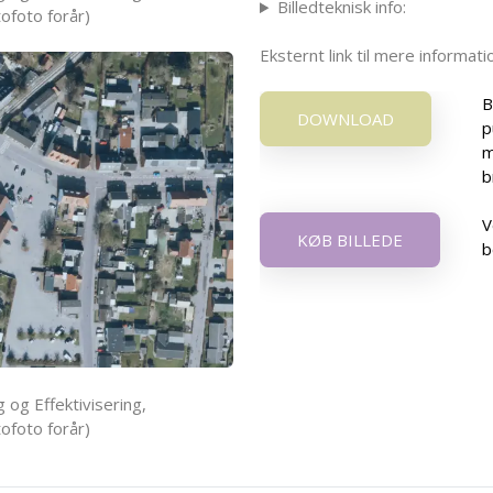
Billedteknisk info:
ofoto forår)
Eksternt link til mere informa
B
DOWNLOAD
p
m
b
V
KØB BILLEDE
b
 og Effektivisering,
ofoto forår)