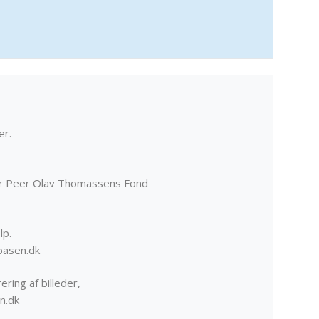
er.
er Peer Olav Thomassens Fond
lp.
basen.dk
ering af billeder,
n.dk