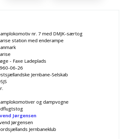
amplokomotiv nr. 7 med DMJK-særtog
arise station med enderampe
anmark
arise
øge - Faxe Ladeplads
960-06-26
stsjællandske Jernbane-Selskab
SJS
r.
amplokomotiver og dampvogne
dflugtstog
vend Jørgensen
vend Jørgensen
ordsjællands Jernbaneklub