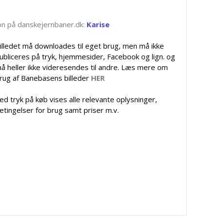
tion på danskejernbaner.dk:
Karise
illedet må downloades til eget brug, men må ikke
ubliceres på tryk, hjemmesider, Facebook og lign. og
å heller ikke videresendes til andre. Læs mere om
rug af Banebasens billeder
HER
ed tryk på køb vises alle relevante oplysninger,
etingelser for brug samt priser m.v.