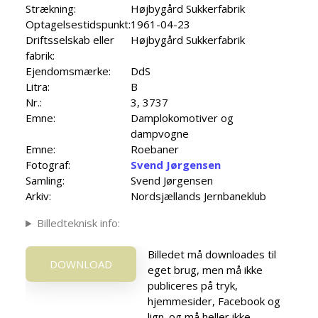
Strækning:
Højbygård Sukkerfabrik
Optagelsestidspunkt:
1961-04-23
Driftsselskab eller
Højbygård Sukkerfabrik
fabrik:
Ejendomsmærke:
DdS
Litra:
B
Nr.:
3, 3737
Emne:
Damplokomotiver og
dampvogne
Emne:
Roebaner
Fotograf:
Svend Jørgensen
Samling:
Svend Jørgensen
Arkiv:
Nordsjællands Jernbaneklub
Billedteknisk info:
Billedet må downloades til
DOWNLOAD
eget brug, men må ikke
publiceres på tryk,
hjemmesider, Facebook og
lign. og må heller ikke