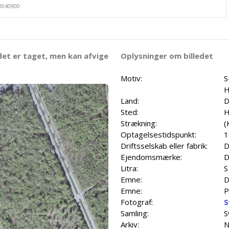
det er taget, men kan afvige
Oplysninger om billedet
Motiv:
S
H
Land:
D
Sted:
H
Strækning:
(
Optagelsestidspunkt:
1
Driftsselskab eller fabrik:
D
Ejendomsmærke:
D
Litra:
S
Emne:
D
Emne:
P
Fotograf:
S
Samling:
S
Arkiv:
N