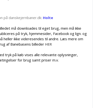
tion på danskejernbaner.dk:
Holte
illedet må downloades til eget brug, men må ikke
ubliceres på tryk, hjemmesider, Facebook og lign. og
å heller ikke videresendes til andre. Læs mere om
rug af Banebasens billeder
HER
ed tryk på køb vises alle relevante oplysninger,
etingelser for brug samt priser m.v.