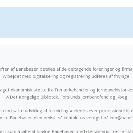
iften af Banebasen betales af de deltagende foreninger og firma
Arbejdet med digitalisering og registrering udføres af frivillige.
get økonomisk støtte fra Frimærkehandler og Jernbanehistorik
v/Det Kongelige Bibliotek, Forslunds Jernbanefond og J-bog
n fortsatte udvikling af formidlingsdelen kræver professionel hjæ
støtte Banebasen økonomisk, så kontakt os venligst på info@bane
t i som frivillig at hjælpe Banebasen med digitalisering og registr