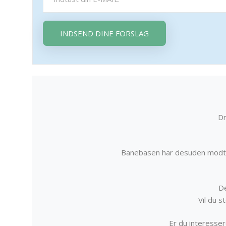
INDSEND DINE FORSLAG
Dr
Banebasen har desuden modta
De
Vil du 
Er du interessere