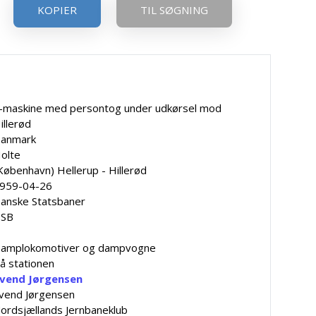
KOPIER
TIL SØGNING
-maskine med persontog under udkørsel mod
illerød
anmark
olte
København) Hellerup - Hillerød
959-04-26
anske Statsbaner
SB
amplokomotiver og dampvogne
å stationen
vend Jørgensen
vend Jørgensen
ordsjællands Jernbaneklub