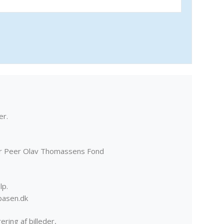
er.
er Peer Olav Thomassens Fond
lp.
basen.dk
ering af billeder,