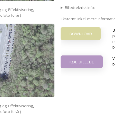
Billedteknisk info:
 og Effektivisering,
ofoto forår)
Eksternt link til mere informa
B
DOWNLOAD
p
m
b
V
KØB BILLEDE
b
 og Effektivisering,
ofoto forår)