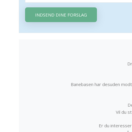
INDSEND DINE FORSLAG
Dr
Banebasen har desuden modta
De
Vil du 
Er du interessere