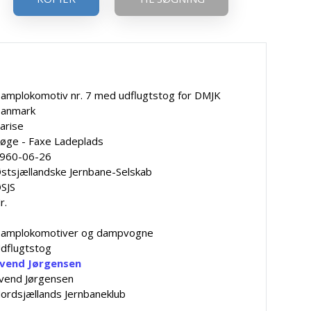
amplokomotiv nr. 7 med udflugtstog for DMJK
anmark
arise
øge - Faxe Ladeplads
960-06-26
stsjællandske Jernbane-Selskab
SJS
r.
amplokomotiver og dampvogne
dflugtstog
vend Jørgensen
vend Jørgensen
ordsjællands Jernbaneklub