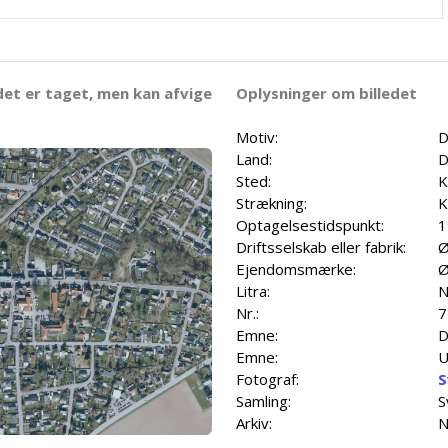
det er taget, men kan afvige
Oplysninger om billedet
Motiv:
D
Land:
D
Sted:
K
Strækning:
K
Optagelsestidspunkt:
1
Driftsselskab eller fabrik:
Ø
Ejendomsmærke:
Ø
Litra:
N
Nr.:
7
Emne:
D
Emne:
U
Fotograf:
S
Samling:
S
Arkiv:
N