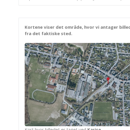
Kortene viser det område, hvor vi antager bille
fra det faktiske sted.
Kort hvor billedet er taget ved
Karise