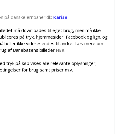
tion på danskejernbaner.dk:
Karise
illedet må downloades til eget brug, men må ikke
ubliceres på tryk, hjemmesider, Facebook og lign. og
å heller ikke videresendes til andre. Læs mere om
rug af Banebasens billeder
HER
ed tryk på køb vises alle relevante oplysninger,
etingelser for brug samt priser m.v.