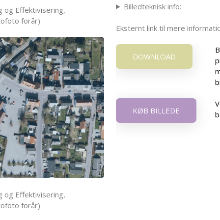
Billedteknisk info:
 og Effektivisering,
ofoto forår)
Eksternt link til mere informa
B
DOWNLOAD
p
m
b
V
KØB BILLEDE
b
 og Effektivisering,
ofoto forår)