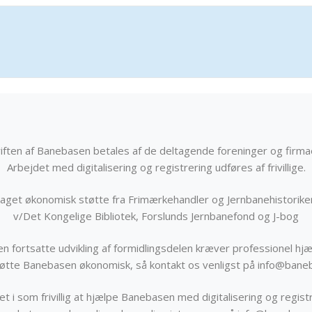
iften af Banebasen betales af de deltagende foreninger og firma
Arbejdet med digitalisering og registrering udføres af frivillige.
get økonomisk støtte fra Frimærkehandler og Jernbanehistorik
v/Det Kongelige Bibliotek, Forslunds Jernbanefond og J-bog
n fortsatte udvikling af formidlingsdelen kræver professionel hjæ
støtte Banebasen økonomisk, så kontakt os venligst på info@bane
t i som frivillig at hjælpe Banebasen med digitalisering og registr