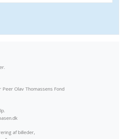
er.
er Peer Olav Thomassens Fond
lp.
basen.dk
ering af billeder,