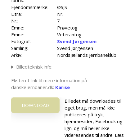
fabrik:
Ejendomsmærke:
ØSJS
Litra:
Nr.
Nr.:
7
Emne:
Prøvetog
Emne:
Veterantog
Fotograf:
Svend Jørgensen
Samling:
Svend Jørgensen
Arkiv:
Nordsjællands Jernbaneklub
Billedteknisk info:
Eksternt link til mere information på
danskejernbaner.dk:
Karise
Billedet må downloades til
DOWNLOAD
eget brug, men må ikke
publiceres på tryk,
hjemmesider, Facebook og
lign. og må heller ikke
videresendes til andre. Læs