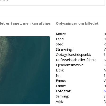
det er taget, men kan afvige
Oplysninger om billedet
Motiv:
R
Land:
D
Sted:
K
Strækning:
V
Optagelsestidspunkt:
1
Driftsselskab eller fabrik:
K
Ejendomsmærke:
K
Litra:
M
Nr.:
1
Emne:
V
Emne:
B
Fotograf:
S
Samling:
S
Arkiv:
N