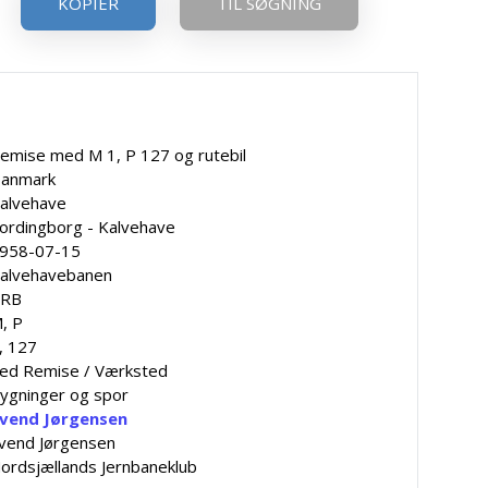
KOPIER
TIL SØGNING
emise med M 1, P 127 og rutebil
anmark
alvehave
ordingborg - Kalvehave
958-07-15
alvehavebanen
RB
, P
, 127
ed Remise / Værksted
ygninger og spor
vend Jørgensen
vend Jørgensen
ordsjællands Jernbaneklub