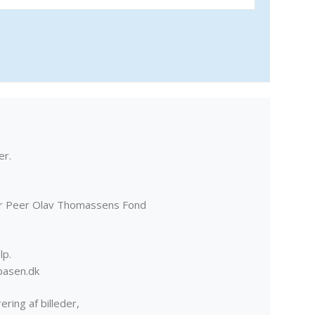
er.
er Peer Olav Thomassens Fond
lp.
basen.dk
ering af billeder,