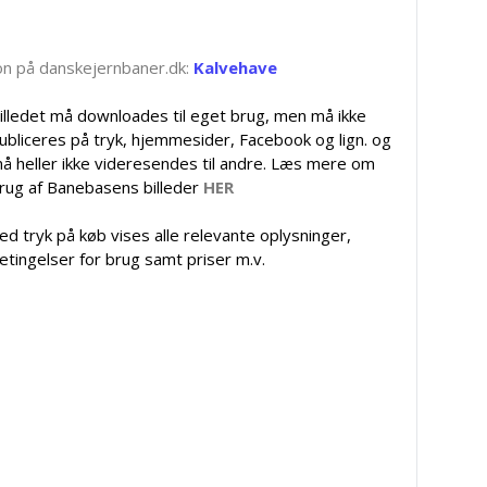
tion på danskejernbaner.dk:
Kalvehave
illedet må downloades til eget brug, men må ikke
ubliceres på tryk, hjemmesider, Facebook og lign. og
å heller ikke videresendes til andre. Læs mere om
rug af Banebasens billeder
HER
ed tryk på køb vises alle relevante oplysninger,
etingelser for brug samt priser m.v.