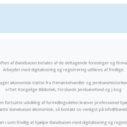
iften af Banebasen betales af de deltagende foreninger og firma
Arbejdet med digitalisering og registrering udføres af frivillige.
get økonomisk støtte fra Frimærkehandler og Jernbanehistorik
v/Det Kongelige Bibliotek, Forslunds Jernbanefond og J-bog
n fortsatte udvikling af formidlingsdelen kræver professionel hjæ
støtte Banebasen økonomisk, så kontakt os venligst på info@bane
t i som frivillig at hjælpe Banebasen med digitalisering og registr