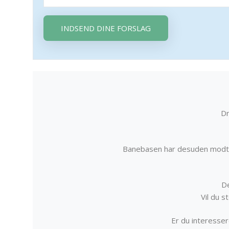
INDSEND DINE FORSLAG
Dr
Banebasen har desuden modta
De
Vil du 
Er du interessere