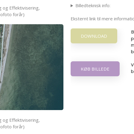
Billedteknisk info:
 og Effektivisering,
ofoto forår)
Eksternt link til mere informa
B
DOWNLOAD
p
m
b
V
KØB BILLEDE
b
 og Effektivisering,
ofoto forår)