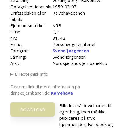
Strækning:
Vordingborg - Kalvehave
Optagelsestidspunkt:
1959-03-07
Driftsselskab eller
Kalvehavebanen
fabrik:
Ejendomsmærke:
KRB
Litra:
C, E
Nr.:
31, 42
Emne:
Personvognsmateriel
Fotograf:
Svend Jørgensen
Samling:
Svend Jørgensen
Arkiv:
Nordsjællands Jernbaneklub
Billedteknisk info:
Eksternt link til mere information på
danskejernbaner.dk:
Kalvehave
Billedet må downloades til
DOWNLOAD
eget brug, men må ikke
publiceres på tryk,
hjemmesider, Facebook og