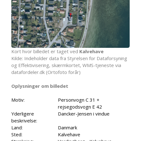
Kort hvor billedet er taget ved
Kalvehave
Kilde: Indeholder data fra Styrelsen for Dataforsyning
og Effektivisering, skærmkortet, WMS-tjeneste via
datafordeler.dk (Ortofoto forår)
Oplysninger om billedet
Motiv:
Personvogn C 31 +
rejsegodsvogn E 42
Yderligere
Dancker-Jensen i vindue
beskrivelse:
Land:
Danmark
Sted:
Kalvehave