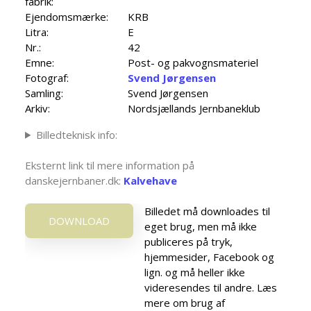
fabrik:
Ejendomsmærke:
KRB
Litra:
E
Nr.:
42
Emne:
Post- og pakvognsmateriel
Fotograf:
Svend Jørgensen
Samling:
Svend Jørgensen
Arkiv:
Nordsjællands Jernbaneklub
Billedteknisk info:
Eksternt link til mere information på
danskejernbaner.dk:
Kalvehave
Billedet må downloades til
DOWNLOAD
eget brug, men må ikke
publiceres på tryk,
hjemmesider, Facebook og
lign. og må heller ikke
videresendes til andre. Læs
mere om brug af